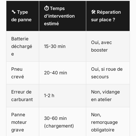
⏱️ Temps
🔧 Type
🛠️ Réparation
d'intervention
de panne
sur place ?
estimé
Batterie
Oui, avec
déchargé
15-30 min
booster
e
Pneu
Oui, si roue de
20-40 min
crevé
secours
Erreur de
Non, vidange
1-2 h
carburant
en atelier
Panne
Non,
30-60 min
moteur
remorquage
(chargement)
grave
obligatoire